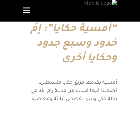
“أمسية حكايا”: إمّ
خدود وسبع جدود
وحكايا أخرى
أمسية يقدمها فريق حكايا فلسطين،
تصحبنا فيها فتيات من مدينة رام الله في
رحلة حكي وسرد لقصص تراثيّة ومعاصرة