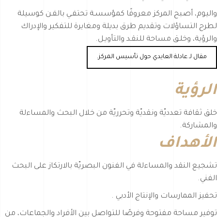
واليوم، أصبح المركز معروفًا كمؤسسـة تحتفـي بالفـن كوسيلة
لطرح التساؤلات وتقديم طرق بديلة ومغايرة للتفكير والإدراك
والرؤية، وخلـق مساحة للنقـد والتأويـل.
مقال لـ عادلة العايدي حول تأسيس المركز.
الرؤية
خلق ثقافة تعدديّة ونقديّة وتحرريّة من خلال البحث والمساءلة
والمشاركة.
الأهداف
تشجيع النقد والمساءلة في الفنون البصريّة بالارتكاز على البحث
الفني.
تحفيز الممارسات والإنتاج الأدبي .
توفير مساحة مفتوحة وفرصًا للتواصل بين الأفراد والجماعات، من