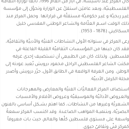
كان المركز عند تأسيسه، في أيار من العام 1996، تابعًا لوزارة الثقافـة
الفلسـطينيّة، وبعد عاميْن استقلّ عن الوزارة وتحوّل إلى مؤسسة
غيـر ربحيـّة و غيـر حكوميـّة مستقلّة في قراراتها. وحمل المركز منذ
ذلك الوقت اســم العلّامة والشـاعر الوطنــي المقدسي خليل
السكاكيني (1878 – 1953).
رعى المركز في سنواته الأولى النشاطات الفنيّة والأدبيّة والثقافيّة،
فقد كان حينها من المؤسسات الثقافيّة القليلة الفاعلة في
فلسطين. ولذلك كان من الطبيعي أن تستضيف إحدى غرفه
مكتبَ الشاعر الفلسطيني الراحل محمود درويش بُعيد عودته إلى
الوطن. ومن الغرفة الواقعة في الطابق الأول، حرّر درويش وأصدر
مجلة الكرمل الأدبيّة.
اسـتضاف المركز الفعاليّات الفنيّة والمعارض والمهرجانات
والعـروض الأدائيّة والموسيقيّة وعـروض الأفلام والأمسيات
الشـعريّة وغيرها من النشاطات، كما اهتم بشــكل أساسي بالفنون
البصريّة، وبتنميــة المواهب الصاعـدة. وقد اكتسب المركز سمعةً
واسعة على مستوى فلسطين كلّها والعالم، حيث بـات معروفاً
كمركز فنّي وثقافيّ حيوي.