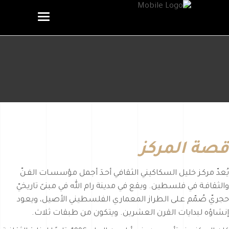
قصة المركز
يُعدّ مركـز خليل السكاكيني الثقافي أحـدَ أجمل مؤسسـات الفـنّ
والثقافـة في فلسطين. ويقع في مدينة رام الله في مبنىً تاريخيّ
حجريّ صُمّم عـلى الطراز المعماري الفلسطيني الأصيل، ويعود
إنشاؤه لبدايات القرن العشرين. ويتكون من طبقات ثلاث.