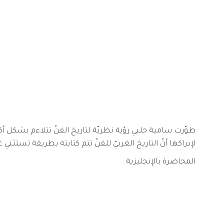
يات
استخدم مساحتنا
دعوات مفتوحة وفرص
كونوا سنداً
طوّرت سامية حلبي رؤية نظريّة لتاريخ الفنّ تتلاءم بشكل أ
لإدراكها أنّ التاريخ الغربيّ للفنّ تتم كتابته بطريقة تستث
المحاضرة بالإنجليزية