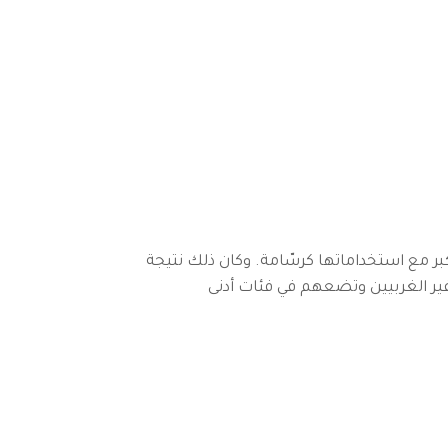
0
ابحث
العربية
كبر مع استخداماتها كرسّامة. وكان ذلك نتيجة
ني غير الغربيين وتضعهم في فئات أدنى