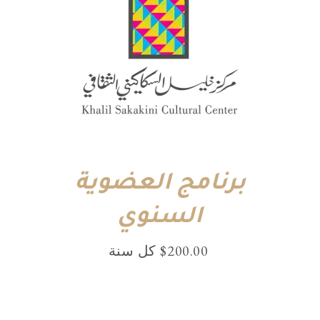
برنامج العضوية
السنوي
200.00
$
⁩ كل ⁦سنة⁩