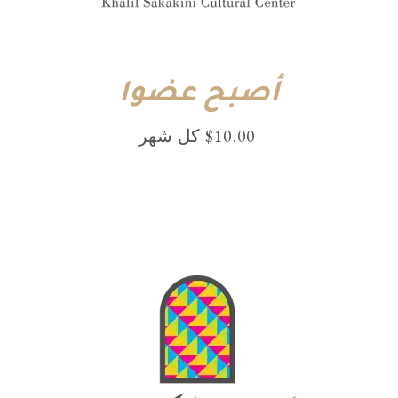
أصبح عضوا
10.00
$
⁩ كل ⁦شهر⁩