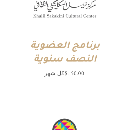
برنامج العضوية
النصف سنوية
150.00
$
⁩كل ⁦شهر⁩